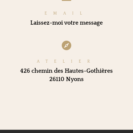
EMAIL
Laissez-moi votre message

ATELIER
426 chemin des Hautes-Gothières
26110 Nyons